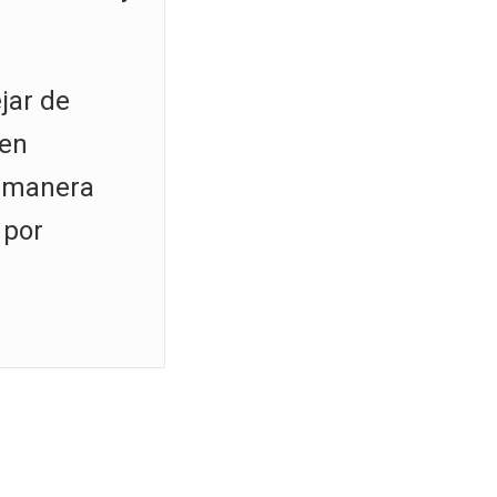
jar de
nen
e manera
 por