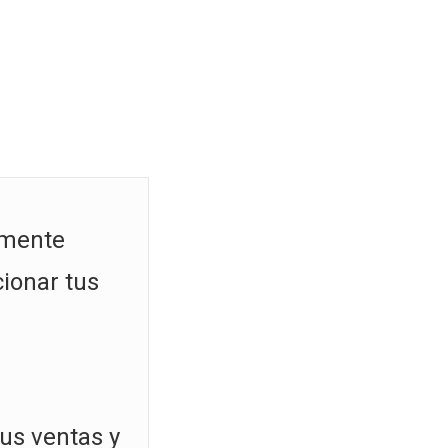
emente
ionar tus
tus ventas y