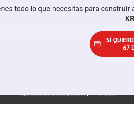
enes todo lo que necesitas para construi
K
SÍ QUIERO
67 
Copyright
2026
Coaching Exitoso
|
|
Aviso Legal