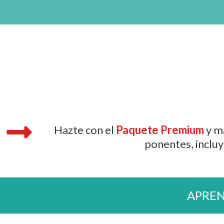
Consigue el
P
Hazte con el
Paquete Premium
y m
ponentes, inclu
APRE