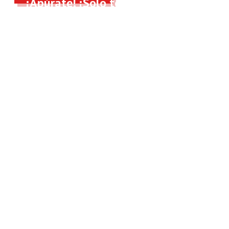
¡Apúrate! ¡Solo tenemos 8 cupos!