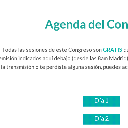
Agenda del ​Co
Todas las sesiones de este Congreso son
GRATIS
du
emisión indicados aquí debajo (desde las 8am Madrid).
la transmisión o te perdiste alguna sesión, puedes a
Día 1
Día 2