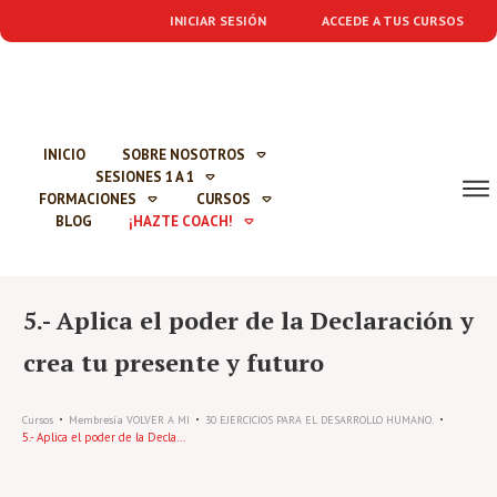
INICIAR SESIÓN
ACCEDE A TUS CURSOS
INICIO
SOBRE NOSOTROS
SESIONES 1 A 1
FORMACIONES
CURSOS
BLOG
¡HAZTE COACH!
5.- Aplica el poder de la Declaración y
crea tu presente y futuro
Cursos
Membresía VOLVER A MI
30 EJERCICIOS PARA EL DESARROLLO HUMANO.
5.- Aplica el poder de la Declaración y crea tu presente y futuro