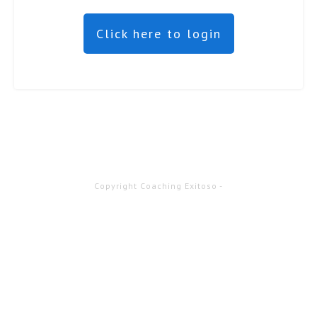
Click here to login
Copyright
Coaching Exitoso
-
Sesión caducada
Por favor, accede de nuevo.
La página de acceso se abrirá en
una pestaña nueva. Después de acceder puedes cerrarla y
volver a esta página.