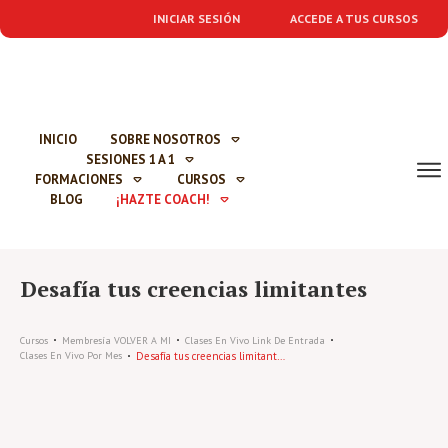
INICIAR SESIÓN
ACCEDE A TUS CURSOS
INICIO
SOBRE NOSOTROS
SESIONES 1 A 1
FORMACIONES
CURSOS
BLOG
¡HAZTE COACH!
Desafía tus creencias limitantes
Cursos
Membresía VOLVER A MI
Clases En Vivo Link De Entrada
Desafía tus creencias limitantes
Clases En Vivo Por Mes