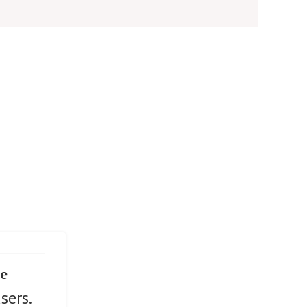
se
sers.