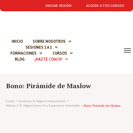
INICIAR SESIÓN
ACCEDE A TUS CURSOS
INICIO
SOBRE NOSOTROS
SESIONES 1 A 1
FORMACIONES
CURSOS
BLOG
¡HAZTE COACH!
Bono: Pirámide de Maslow
Cursos
Construye Tu Negocio Intergaláctico
Bono: Pirámide de Maslow
Módulo 2: Tu Negocio Como Una Experiencia Inolvidable