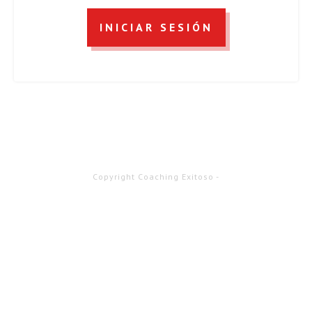
INICIAR SESIÓN
Copyright
Coaching Exitoso
-
Sesión caducada
Por favor, accede de nuevo.
La página de acceso se abrirá en
una pestaña nueva. Después de acceder puedes cerrarla y
volver a esta página.