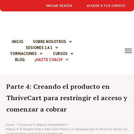
INICIAR SESIÓN
ACCEDE A TUS CURSOS
INICIO
SOBRE NOSOTROS
SESIONES 1 A 1
FORMACIONES
CURSOS
BLOG
¡HAZTE COACH!
Parte 4: Creando el producto en
ThriveCart para restringir el acceso y
comenzar a cobrar
Cursos
Construye Tu Negocio Intergaláctico
Módulo 8: Te Muestro Paso A Paso Cómo Montar La Tecnología Que Te Permitirá Vender Tus
Cursos De Forma Automática Y Profesional