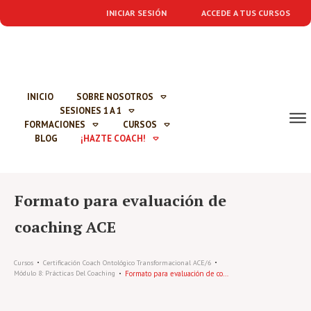
INICIAR SESIÓN
ACCEDE A TUS CURSOS
INICIO
SOBRE NOSOTROS
SESIONES 1 A 1
FORMACIONES
CURSOS
BLOG
¡HAZTE COACH!
Formato para evaluación de
coaching ACE
Cursos
Certificación Coach Ontológico Transformacional ACE/6
Formato para evaluación de coaching ACE
Módulo 8: Prácticas Del Coaching