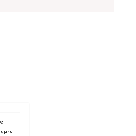
se
sers.