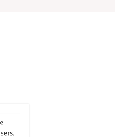
se
sers.