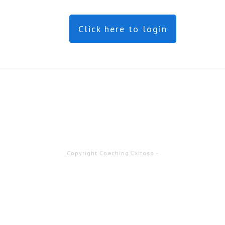
Click here to login
Copyright
Coaching Exitoso
-
una pestaña nueva. Después de acceder puedes cerrarla y volve