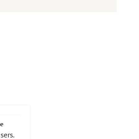
se
sers.